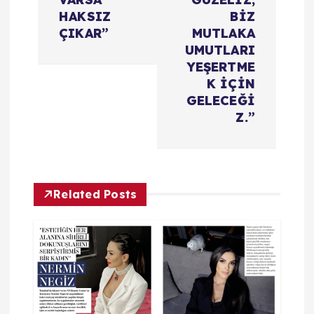
l
HAKSIZ
BİZ
ÇIKAR”
MUTLAKA
a
UMUTLARI
YEŞERTME
K İÇİN
ş
GELECEĞİ
Z.”
ı
m
ı
Related Posts