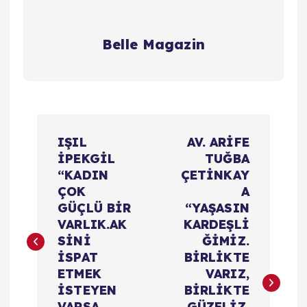
Belle Magazin
Y
IŞIL
AV. ARİFE
a
İPEKGİL
TUĞBA
“KADIN
ÇETİNKAY
z
ÇOK
A
GÜÇLÜ BİR
“YAŞASIN
ı
VARLIK.AK
KARDEŞLİ
SİNİ
ĞİMİZ.
d
İSPAT
BİRLİKTE
ETMEK
VARIZ,
o
İSTEYEN
BİRLİKTE
VARSA
GÜZELİZ,