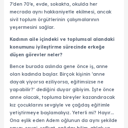
7’den 70’e, evde, sokakta, okulda her
mecrada aynı hakkaniyetle ekilmesi, ancak
sivil toplum örgütlerinin çalışmalarının
yeşermesini sağlar.
Kadının aile içindeki ve toplumsal alandaki
konumunu iyileştirme sürecinde erkeğe
düşen görevler neler
?
Bence burada aslında gene önce iş, anne
olan kadında başlar. Birçok kişinin ‘anne
dayak yiyorsa eziliyorsa, eğitimsizse ne
yapabilir?’ dediğini duyar gibiyim. İşte önce
anne olacak, topluma bireyler kazandıracak
kız çocuklarını sevgiyle ve çağdaş eğitimle
yetiştirmeye başlamalıyız. Yeterli mi? Hayır…
Ona eşlik eden Adem oğlunun da aynı şekilde
saygı, sevgi, şefkat, çağdaş bilim, ahlak ve