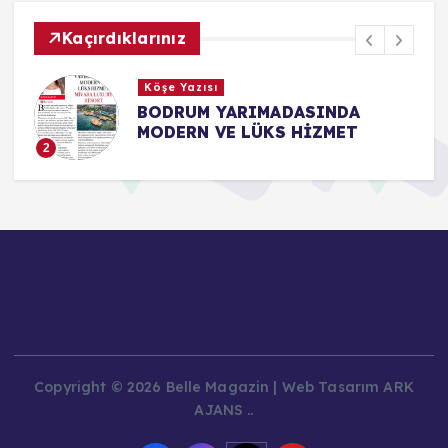
Kaçırdıklarınız
Köşe Yazısı
BODRUM YARIMADASINDA
MODERN VE LÜKS HİZMET
2
Copyright © 2026 Belle Magazin | Web Tasarım ARK
AJANS ..