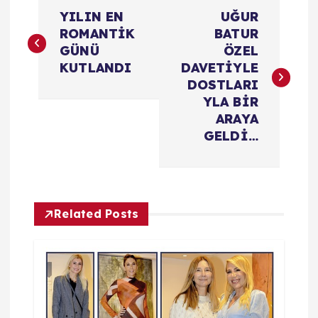
Y
YILIN EN
UĞUR
a
ROMANTİK
BATUR
GÜNÜ
ÖZEL
z
KUTLANDI
DAVETİYLE
DOSTLARI
ı
YLA BİR
ARAYA
d
GELDİ…
o
l
Related Posts
a
ş
ı