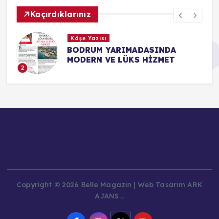
Kaçırdıklarınız
Köşe Yazısı
BODRUM YARIMADASINDA
MODERN VE LÜKS HİZMET
2
Copyright © 2026 Belle Magazin | Web Tasarım ARK
AJANS ..