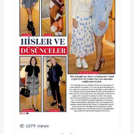
m
ı
1079 views