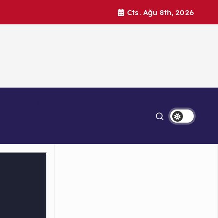
Cts. Ağu 8th, 2026
a
Köşe Yazısı
Sanat