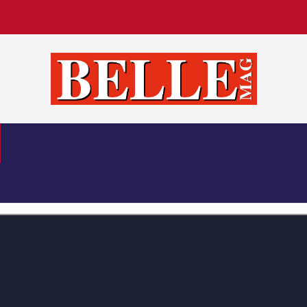
O
D
E
R
Belle Magazin
Davet
Gezi
Galeri
Mekan
Mod