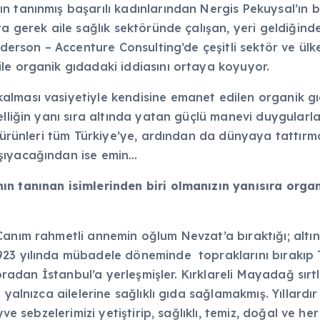
 tanınmış başarılı kadınlarından Nergis Pekuysal’ın bi
a gerek aile sağlık sektöründe çalışan, yeri geldiğinde
nderson – Accenture Consulting’de çeşitli sektör ve ül
le organik gıdadaki iddiasını ortaya koyuyor.
lması vasiyetiyle kendisine emanet edilen organik gıd
elliğin yanı sıra altında yatan güçlü manevi duygularla
n ürünleri tüm Türkiye’ye, ardından da dünyaya tattırma
şıyacağından ise emin…
n tanınan isimlerinden biri olmanızın yanısıra organ
anım rahmetli annemin oğlum Nevzat’a bıraktığı; altın
23 yılında mübadele döneminde topraklarını bırakıp T
e oradan İstanbul’a yerleşmişler. Kırklareli Mayadağ sı
l yalnızca ailelerine sağlıklı gıda sağlamakmış. Yıllar
yve sebzelerimizi yetiştirip, sağlıklı, temiz, doğal ve