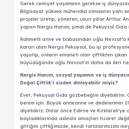
Gerek cemiyet yaşamının gerekse iş dünyasının
Bilgisayar yüksek mühendisi olmasının yanı sır
projeler üretip, yöneten, uzun yıllar Arthur A
yapan Nergis Hanım, şimdi de Pekuysal Gıda i
Rahmetli anne ve babasından oğlu Nevzat’a ka
kararı alan Nergis Pekuysal, bu işi profesyon
yaşatıp, onların emaneti olan çiftlikten çıka
büyüdüğünde oğlu Nevzat’ın daha da ileri ta
Nergis Hanım, sosyal yaşamın ve iş dünyasını
Doğal Çiftlik’i sizden dinleyebilir miyiz?
Evet, Pekuysal Gıda gözbebeğim diyebilirim. C
benim için. Büyük anneanne ve dedelerimin 19
diyebiliriz. Onlar önce Edirne ve Kırklareli’y
başladıklarında aslında amaçları ticaret deği
gittiğim çiftliğimizde, kendi tarlalarımızda me