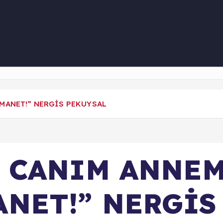
MANET!” NERGİS PEKUYSAL
A CANIM ANNE
NET!” NERGİS