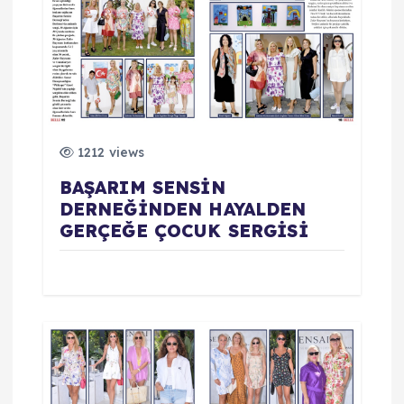
ı
m
ı
1212 views
BAŞARIM SENSİN
DERNEĞİNDEN HAYALDEN
GERÇEĞE ÇOCUK SERGİSİ