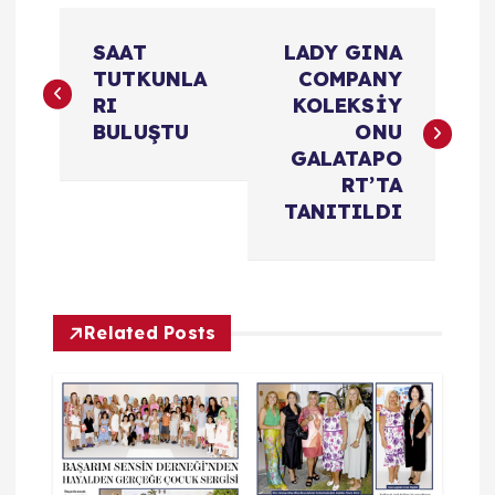
Y
SAAT
LADY GINA
a
TUTKUNLA
COMPANY
RI
KOLEKSİY
z
BULUŞTU
ONU
GALATAPO
ı
RT’TA
TANITILDI
d
o
Related Posts
l
a
ş