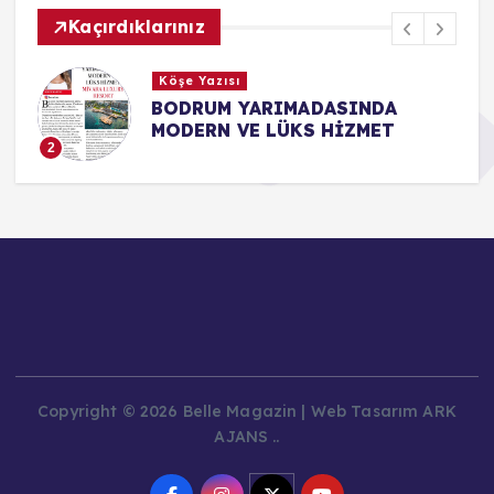
Kaçırdıklarınız
Köşe Yazısı
BODRUM YARIMADASINDA
MODERN VE LÜKS HİZMET
2
Copyright © 2026 Belle Magazin | Web Tasarım ARK
AJANS ..