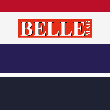
Belle Magazin
Davet
Gezi
Galeri
Mekan
Mod