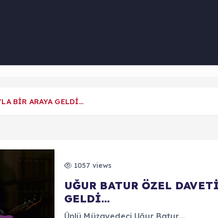
LA BİR ARAYA GELDİ…
1057 views
UĞUR BATUR ÖZEL DAVETİ
GELDİ…
Ünlü Müzayedeci Uğur Batur…