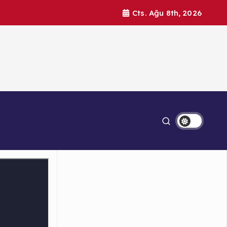
Cts. Ağu 8th, 2026
a
Köşe Yazısı
Sanat